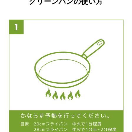
グリーンパンの使い方
ハ
ハ
ン
ン
ド
ド
ル
ル
の
の
数
数
量
量
を
を
減
増
ら
や
す
す