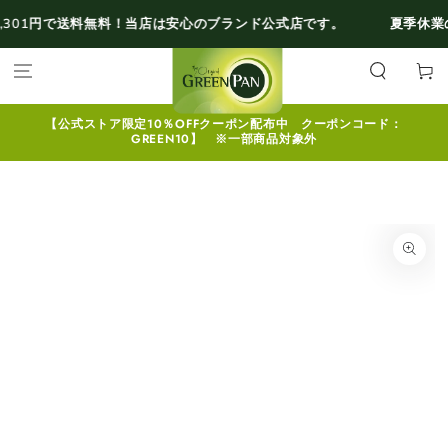
コンテンツにスキ
円で送料無料！
当店は安心のブランド公式店です。
夏季休業のお知ら
ップする
カ
ー
ト
【公式ストア限定10％OFFクーポン配布中 クーポンコード：
GREEN10】 ※一部商品対象外
商品の情報にスキッ
プする