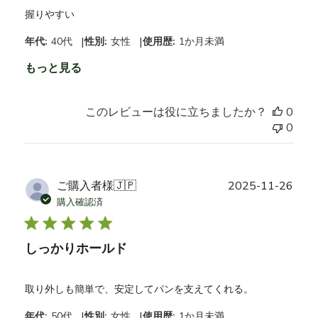
握りやすい
|
|
年代:
40代
性別:
女性
使用歴:
1か月未満
もっと見る
このレビューは役に立ちましたか？
0
0
公
ご購入者様
🇯🇵
2025-11-26
開
購入確認済
日
しっかりホールド
取り外しも簡単で、安定してパンを支えてくれる。
|
|
年代:
50代
性別:
女性
使用歴:
1か月未満