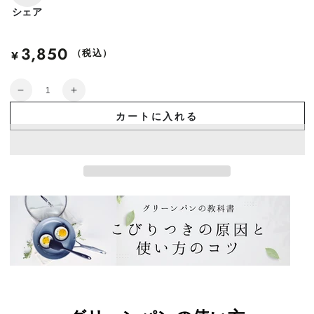
シェア
3,850
定
（税込）
¥
価
数
【部
【部
量
品】
品】
カートに入れる
グ
グ
リ
リ
ー
ー
ン
ン
パ
パ
ン
ン
ク
ク
リ
リ
ッ
ッ
ク
ク
シ
シ
ェ
ェ
フ
フ