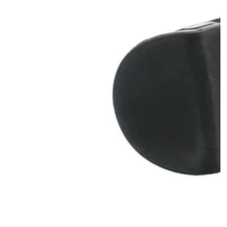
モ
ダ
ー
ル
で
1
メ
デ
ィ