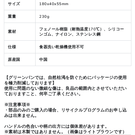
サイズ
180x40x55mm
重量
230g
フェノール樹脂（耐熱温度170℃）、シリコー
素材
ンゴム、ナイロン、ステンレス鋼
仕様
食器洗い乾燥機使用不可
原産国
中国
【グリーンパンでは、自然枯渇を防ぐために
パッケージの使用
を極
力削減しております】
使用に問題のない微細な傷は、良品の範囲内とさせていただい
ておりますこと、何卒ご了承ください。
※注意事項※
・部品のみのご購入の場合、リサイクルプログラムのお申し込
みは出来ません。
ハンドルの色合いや柄の出方には個体差があります。
※素材は木製ではありません。（画像はライトブラウンです）