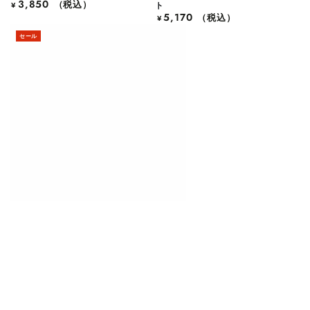
3,850
定
（税込）
ト
¥
5,170
価
定
（税込）
¥
価
セール