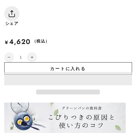
シェア
4,620
定
（税込）
¥
価
数
【部
【部
量
品】
品】
カートに入れる
グ
グ
リ
リ
ー
ー
ン
ン
パ
パ
ン
ン
ク
ク
リ
リ
ッ
ッ
ク
ク