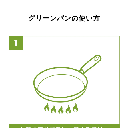
シ
シ
ェ
ェ
フ
フ
グリーンパンの使い方
ハ
ハ
ン
ン
ド
ド
ル
ル
ブ
ブ
ラ
ラ
ウ
ウ
ン
ン
の
の
数
数
量
量
を
を
減
増
ら
や
す
す