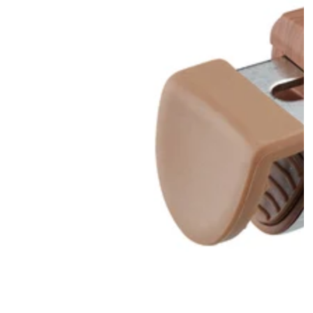
モ
ダ
ー
ル
で
1
メ
デ
ィ