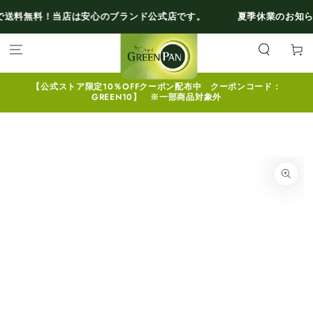
コンテンツにスキ
料！
当店は安心のブランド公式店です。
夏季休業のお知らせ
熊本県
ップする
カ
ー
ト
【公式ストア限定10％OFFクーポン配布中 クーポンコード：
GREEN10】 ※一部商品対象外
商品の情報にスキッ
プする