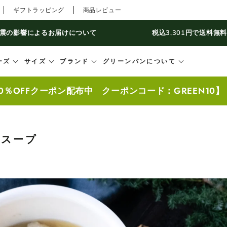
ギフトラッピング
商品レビュー
震の影響によるお届けについて
税込3,301円で送料無
ーズ
サイズ
ブランド
グリーンパンについて
0％OFFクーポン配布中 クーポンコード：GREEN10
子スープ