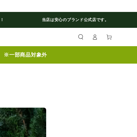
料！
当店は安心のブランド公式店です。
ロ
カ
グ
ー
イ
ト
ン
】 ※一部商品対象外