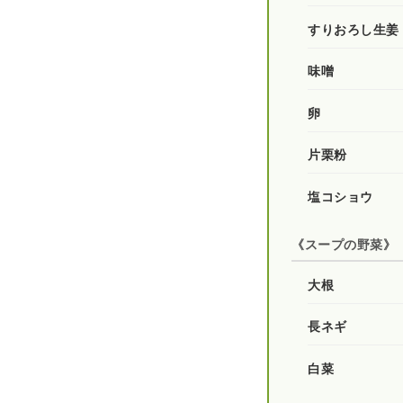
すりおろし生姜
味噌
卵
片栗粉
塩コショウ
《スープの野菜》
大根
長ネギ
白菜