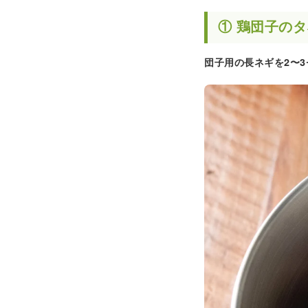
① 鶏団子の
団子用の長ネギを2〜