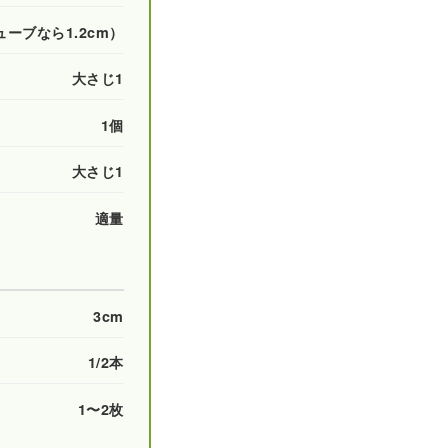
ーブなら1.2cm）
大さじ1
1個
大さじ1
適量
3cm
1/2本
1〜2枚