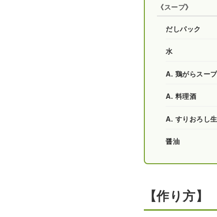
《スープ》
だしパック
水
A. 鶏がらスー
A. 料理酒
A. すりおろし
醤油
【作り方】