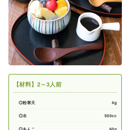
【材料】2～3人前
◎粉寒天
4g
◎水
500cc
◎あんこ
60g