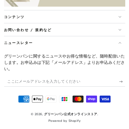
コンテンツ
お問い合わせ / 規約など
ニュースレター
グリーンパンに関するニュースやお得な情報など、随時配信いた
します。お申込みは下記「メールアドレス」よりお申込みくださ
い。
こ
こ
に
支
メ
払
ー
© 2026,
グリーンパン公式オンラインストア
.
い
Powered by Shopify
ル
方