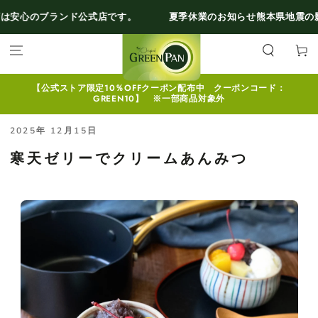
コンテンツにスキ
のブランド公式店です。
夏季休業のお知らせ
熊本県地震の影響に
ップする
カ
ー
ト
【公式ストア限定10％OFFクーポン配布中 クーポンコード：
GREEN10】 ※一部商品対象外
2025年 12月15日
寒天ゼリーでクリームあんみつ