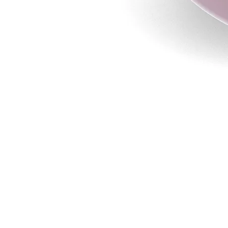
モ
ダ
ー
ル
で
{{
inde
}}
メ
デ
ィ
ア
を
開
く