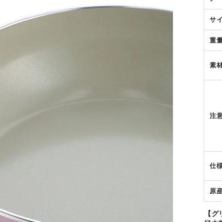
サ
重
素
注
仕
原
【グ