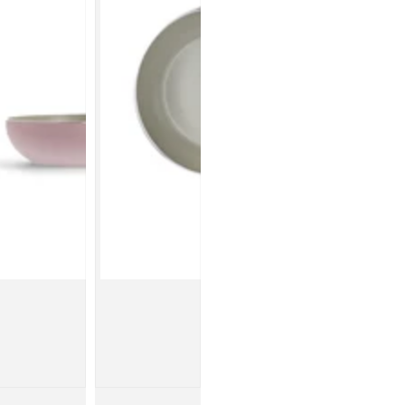
ン
IH
／
ガ
ス
火
対
応
の
数
量
を
減
ら
す