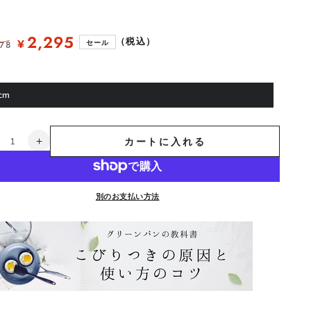
2,295
（税込）
¥
278
セール
セ
ー
ル
cm
カートに入れる
ス
【ス
タ
ー
タ
別のお支払い方法
ー
モ
デ
】
ル】
グ
リ
ー