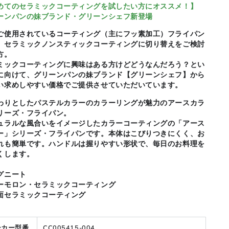
めてのセラミックコーティングを試したい方にオススメ！】
ーンパンの妹ブランド・グリーンシェフ新登場
ご使用されているコーティング（主にフッ素加工）フライパン
、セラミックノンスティックコーティングに切り替えをご検討
方。
ミックコーティングに興味はある方けどどうなんだろう？とい
に向けて、グリーンパンの妹ブランド【グリーンシェフ】から
い求めしやすい価格でご提供させていただいています。
わりとしたパステルカラーのカラーリングが魅力のアースカラ
リーズ・フライパン。
ュラルな風合いをイメージしたカラーコーティングの「アース
ー」シリーズ・フライパンです。本体はこびりつきにくく、お
れも簡単です。ハンドルは握りやすい形状で、毎日のお料理を
くします。
グニート
ーモロン・セラミックコーティング
面セラミックコーティング
ーカー型番
CC005415-004