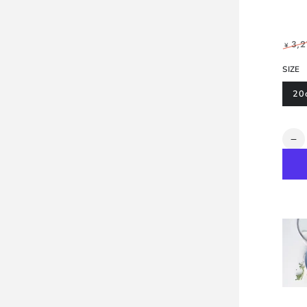
3,
¥
定
SIZE
価
20
数
【
量
タ
ー
タ
ー
モ
デ
ル
グ
リ
ー