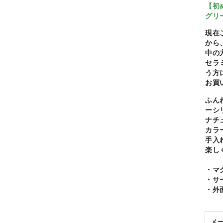
【初
グリ
現在
から
中の
セラ
う方
お買
ふん
ーシ
ナチ
カラ
手入
楽し
・マ
・サ
・外
メ