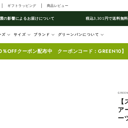
ギフトラッピング
商品レビュー
震の影響によるお届けについて
税込3,301円で送料無
ーズ
サイズ
ブランド
グリーンパンについて
0％OFFクーポン配布中 クーポンコード：GREEN10
GREE
【
ア
ー