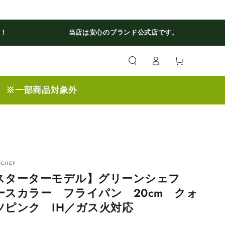
料！
当店は安心のブランド公式店です。
ロ
カ
グ
ー
イ
ト
ン
】 ※一部商品対象外
NCHEF
スターターモデル】グリーンシェフ
ースカラー フライパン 20cm クォ
ツピンク IH／ガス火対応