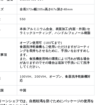
イズ
全長373x幅205x高さ67x深さ48mm
量
550
本体:アルミニウム合金、表面加工(内面・外面):セ
材
ラミックコーティング、ハンドル:フェノール樹脂
オーブン使用可（180℃まで）
食器洗浄乾燥機もご使用いただけますがコーティ
ングを長持ちさせるために、手洗いをおすすめし
意事項
ます。
また、食洗機使用時の環境により汚れが残る場合
がありますのでその場合は追加で手洗いにて洗浄
してください。
100VIH、200VIH、オーブン、食器洗浄乾燥機対
様
応
産国
中国
リーンシェフでは、自然枯渇を防ぐために
パッケージの使用を