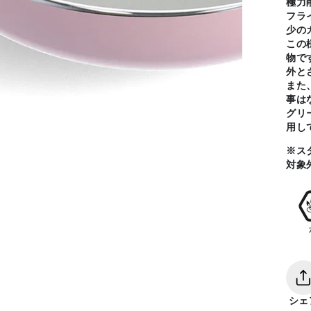
極
力
フラ
少の
この
物で
外と
また
事は
グリ
用
し
x
※ス
対象
シェ