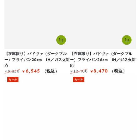
【在庫限り】パドヴァ（ダークブル
【在庫限り】パドヴァ（ダークブル
ー）フライパン20cm IH／ガス火対
ー）フライパン26cm IH／ガス火対
応
応
6,545
8,470
9,350
（税込）
12,100
（税込）
¥
¥
¥
¥
定
セ
定
セ
セール
セール
価
ー
価
ー
ル
ル