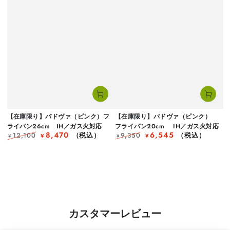
【在庫限り】パドヴァ（ピンク）フ
【在庫限り】パドヴァ（ピンク）
ライパン26cm IH／ガス火対応
フライパン20cm IH／ガス火対応
8,470
6,545
12,100
（税込）
9,350
（税込）
¥
¥
¥
¥
定
セ
定
セ
価
ー
価
ー
ル
ル
カスタマーレビュー