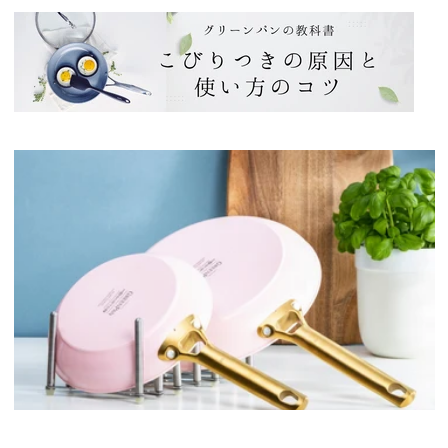
ヴ
ヴ
ァ
ァ
（ピ
（ピ
ン
ン
ク）
ク）
フ
フ
ラ
ラ
イ
イ
パ
パ
ン
ン
20cm
20cm
IH
IH
／
／
ガ
ガ
ス
ス
火
火
対
対
応
応
の
の
数
数