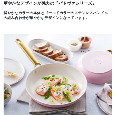
量
量
華やかなデザインが魅力の『パドヴァシリーズ』
を
を
鮮やかなカラーの本体とゴールドカラーのステンレスハンドル
減
増
の組み合わせが華やかなデザインになっています。
ら
や
す
す