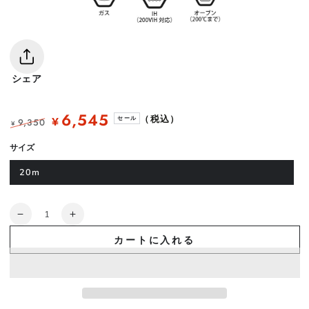
シェア
6,545
（税込）
¥
セール
9,350
¥
定
セ
サイズ
価
ー
ル
20m
数
【在
【在
量
庫
庫
カートに入れる
限
限
り】
り】
パ
パ
ド
ド