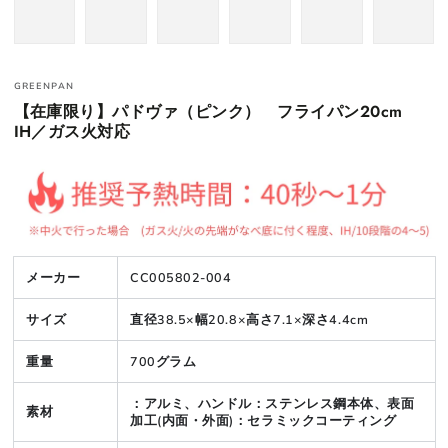
GREENPAN
【在庫限り】パドヴァ（ピンク） フライパン20cm
IH／ガス火対応
メーカー
CC005802-004
サイズ
直径38.5×幅20.8×高さ7.1×深さ4.4cm
重量
700グラム
：アルミ、ハンドル：ステンレス鋼本体、表面
素材
加工(内面・外面)：セラミックコーティング