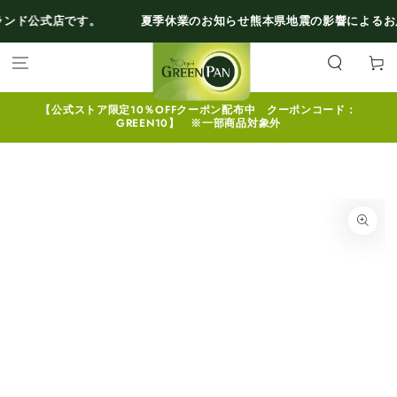
コンテンツにスキ
す。
夏季休業のお知らせ
熊本県地震の影響によるお届けについて
税
ップする
カ
ー
ト
【公式ストア限定10％OFFクーポン配布中 クーポンコード：
GREEN10】 ※一部商品対象外
商品の情報にスキッ
プする