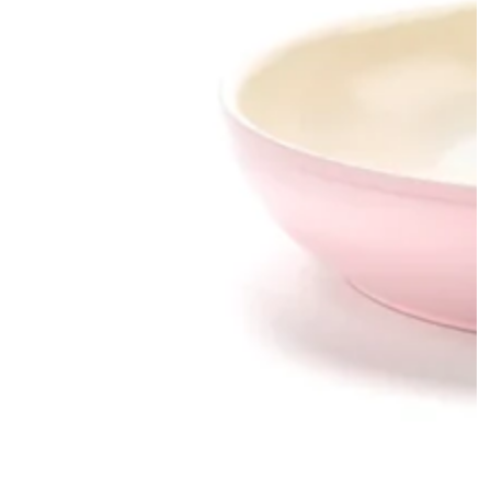
モ
ダ
ー
ル
で
1
メ
デ
ィ