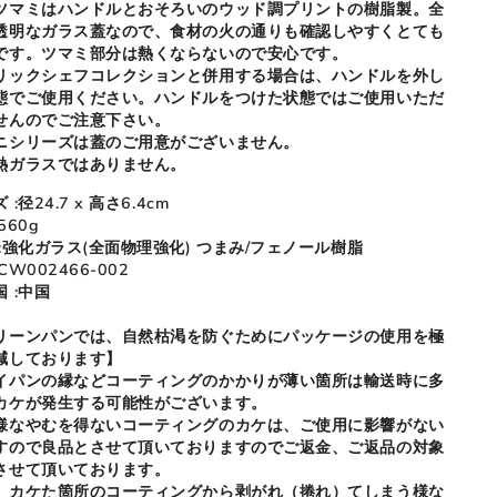
ツマミはハンドルとおそろいのウッド調プリントの樹脂製。全
透明なガラス蓋なので、食材の火の通りも確認しやすくとても
です。ツマミ部分は熱くならないので安心です。
リックシェフコレクションと併用する場合は、ハンドルを外し
態でご使用ください。ハンドルをつけた状態ではご使用いただ
せんのでご注意下さい。
ニシリーズは蓋のご用意がございません。
熱ガラスではありません。
 :径24.7 x 高さ6.4cm
560g
 :強化ガラス(全面物理強化) つまみ/フェノール樹脂
CW002466-002
 :中国
リーンパンでは、自然枯渇を防ぐためにパッケージの使用を極
減しております】
イパンの縁などコーティングのかかりが薄い箇所は輸送時に多
カケが発生する可能性がございます。
様なやむを得ないコーティングのカケは、ご使用に影響がない
すので良品とさせて頂いておりますのでご返金、ご返品の対象
させて頂いております。
、カケた箇所のコーティングから剥がれ（捲れ）てしまう様な