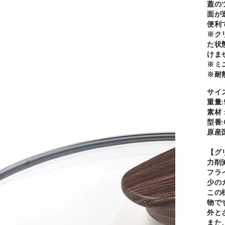
蓋の
面が
便利
※ク
た状
けま
※ミ
※耐
サイズ
重量:
素材
型番:
原産国
【グ
力削
フラ
少の
この
物で
外と
また