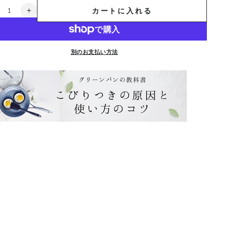
カートに入れる
在
【在
庫
限
】
り】
別のお支払い方法
ウ
ッ
ド
ビ
ー
ガ
ラ
ス
蓋
cm
24cm
の
数
量
を
増
や