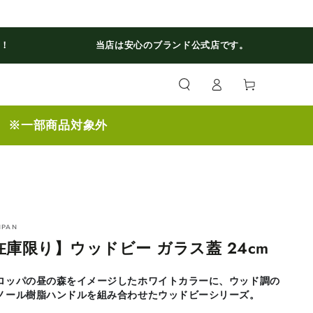
料！
当店は安心のブランド公式店です。
ロ
カ
グ
ー
イ
ト
ン
】 ※一部商品対象外
NPAN
在庫限り】ウッドビー ガラス蓋 24cm
ロッパの昼の森をイメージしたホワイトカラーに、ウッド調の
ノール樹脂ハンドルを組み合わせたウッドビーシリーズ。