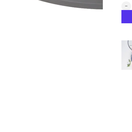
数
【
量
庫
限
り
ウ
ッ
ド
ビ
ー
ガ
ラ
ス
蓋
24
の
数
量
を
減
ら