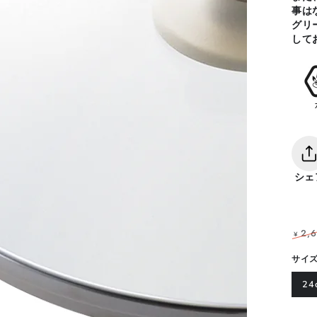
事は
グリ
して
シェ
2,
¥
定
サイ
価
24