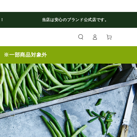
料！
当店は安心のブランド公式店です。
ロ
カ
グ
ー
イ
ト
ン
】 ※一部商品対象外