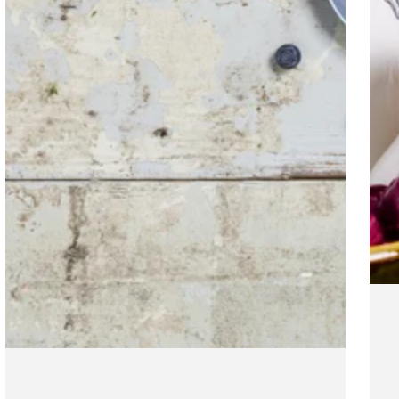
どにも放出されることから人体や野生動物、自然環
境に悪影響を及ぼしています。 北極の白熊の血から
も検出されているのです。北極で、しかも氷の上
で、自然の中で生活しているのに、です。それくら
い空気中や水を通して運ばれているんだなと現実を
改めて考えてしまいます。 近年では皆さまがよくご
存知の大手企業など世界ではPFASの使用を一切やめ
るという動きになってきています。もちろんグリー
ンパンは当時から、フッ素樹脂（PTFE）の不使用、
PFAS、PFOA、鉛、カドミウムなど、人体や環境に
悪影響を及ぼす化学物質を今日まで一切使用してい
ません。 私たちができる事。それは、これからの地
球の事、今を生きる私たちの事、そしてこれから生
まれてくる未来の子供たちの未来を考えて、安全な
調理道具を知ってもらう活動を臆することなくし続
けていきたいと思っています。 グリーンパンを製造
している工場での活動をご覧いただきありがとうご
ざいました。製品そのものだけでなく、製造環境に
もこだわったグリーンパンの特徴は、下記よりご覧