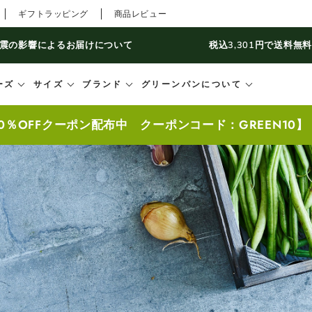
ギフトラッピング
商品レビュー
震の影響によるお届けについて
税込3,301円で送料無
ーズ
サイズ
ブランド
グリーンパンについて
0％OFFクーポン配布中 クーポンコード：GREEN10