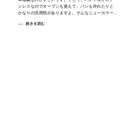
ンレスなのでオーブンも使えて、パンも作れたりと
かなりの汎用性がありますよ。そんなニューカマー
「マルチフードクッカー」の良さを、インスタグラ
続きを読む
ムでも素敵なお写真を沢山投稿されているフードコ
ーディネーター・清宮瑞絵さんに色々と語っていた
だきました。素敵なインスタグラムなので是非チェ
ックをしてみてくださいね。インスタグラム（＠
mizuame7）さん
https://www.instagram.com/mizuame7/■記事リン
ク先https://kinarino.jp/cat2/45600■特典～5/19ま
ではこのキナリノに訪れた方だけのクーポンコード
もご用意しておりますので、是非キナリノの記事を
確認してくださいね。