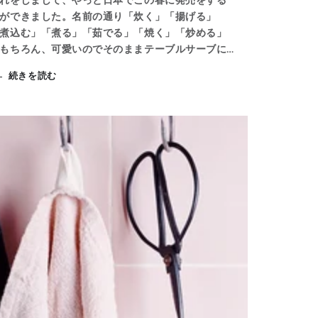
ができました。名前の通り「炊く」「揚げる」
煮込む」「煮る」「茹でる」「焼く」「炒める」
もちろん、可愛いのでそのままテーブルサーブに
おすすめです。以前より「もう少し小ぶりなお鍋
続きを読む
てないの？」というリクエストも受けていました
で、このマルチフードクッカーを一人でも多くの
に喜んでいただけると嬉しいです。■ハンドルぱっ
みでも気づくくらいハンドルが大きいです！握っ
みると、、、持ち運びやすい！！安心！！正直、
ょっと大きいかな？と思っていたのですが、安心
が増しました。ステンレスなのでオーブンにも入
られるので、調理の幅も広がります。■ガラス蓋ポ
ントは、蓋裏のラインに旨味水分がついて、その
味が鍋中に降り注いでくれる事です。しっとりと
味しく仕上りますよ。調理も見れるのも安心です
ね。■フードロス！びっくりするくらい鍋中の料理
残らないので、ご飯とかマッシュポテトとかこび
つきやすい料理もするっと取れます。あの、残る
じって罪悪感なので、キレイに取れる様は感動で