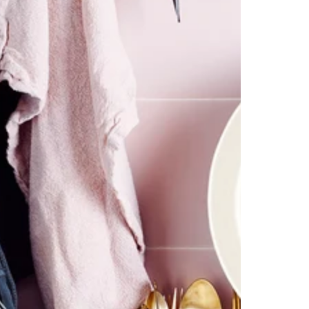
。■そして、洗うのも楽！もしも鍋中が焦げてしま
たりしたとしても、お湯を入れて中性洗剤を入れ
ちょっと放置しておけば「スルっ」と汚れが浮い
取れます。洗いもののストレスって、食事の最後
「あ～～」って思いますよね。■もちろん美味しく
上りますセラミックとダイヤモンド粒子の効果で
赤外線効果となり美味しく仕上ります。■揚げ物も
K揚げ物は鍋の半分以下に油を入れて調理をしてく
さい。※グリーンパンはミルクパン、ソースパ
、両手鍋では上記同様に半分以下の油で調理をお
すめしています。