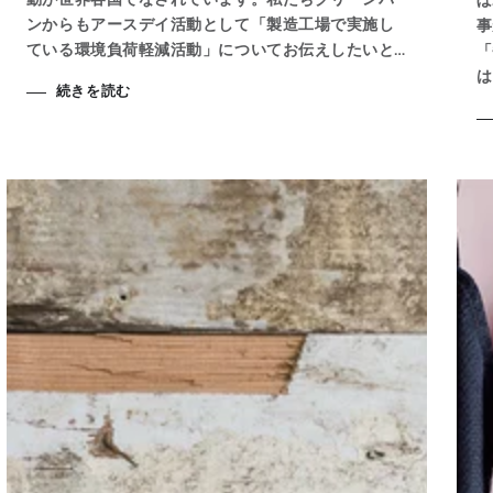
ンからもアースデイ活動として「製造工場で実施し
事
ている環境負荷軽減活動」についてお伝えしたいと
「
思います。 【目次】 活動① 工場のサステナビリテ
は
続きを読む
ィ 活動② 自然電力の活用 活動③ 水の再利用 活
も
動④ PFASのない世界へ！ 活動① 工場のサステ
っ
ナビリティ グリーンパンは中国の工場で製造をして
の
います。時々「中国製だけど大丈夫ですか？」など
方
聞かれる事がありますが、日本であっても中国であ
と
ってもヨーロッパであっても、どこであってもずさ
て
んな工場もあれば、衛生的でしっかりと管理された
ち
工場があると思います。グリーンパンは後者側の工
感
場と言えます。 お使いのブラウザは動画の再生に対
れ
応していません。 SGS サプライヤーサステナビリテ
イ
ィプログラムにおいて初めてGSCPレベル１を取得
旨
した工場です。GSCPレベル１とは、規定遵守の最
美
高 レベルであり、このレベルに達したグリーンパン
よ
の施設は世界規模で初めてのサプライヤーになりま
が
す。この受賞は2013年ですが、グリーンパンは相当
り
前から非常に高い意識があったということになりま
感