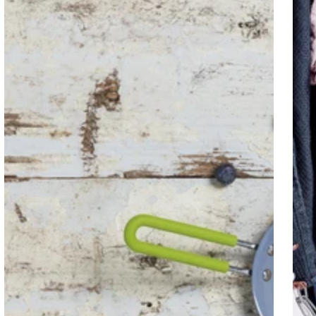
す。 活動② 自然電力の活用 壮大な工場屋根にはソ
す
ーラーパネルを敷き詰めて自然電力を活用をしてい
っ
ます。工場で使用する電力のおよそ25% をソーラー
て
光熱で使用し、資源の枯渇防止に努めています。ま
て
た、新しい空気圧縮機の開始によりエネルギーの節
に
約が可能となりました。そしてコーティングスプレ
仕
ーの製造ラインを天然ガスに置き換えた事で、年間
遠
約155トンの炭素排出量を抑えました。 カーボンニ
O
ュートラルに向けて可能な限りの努力を惜しまずに
だ
実施しています。 活動③ 水の再利用 工場内には排
ン
水処理プラントを設備し、環境への影響を最小限に
す
抑える活動をしています。約85% は工場内で再利用
し、残りの15% は地域の河川に戻しました。 活動
④ PFASのない世界へ！ まだまだ日本ではあまり
耳にしない「PFAS（有機フッ素化合物）」について
です。ではこの「PFAS」って何？となりますよね。
このPFASは、自然界ではほぼ分解されない物質のた
め、自然界に放出されると何千年も分解されずに残
り続けることから「永遠に残る化学物質」と呼ばれ
ています。流動性もあり、製造過程や食品、空気な