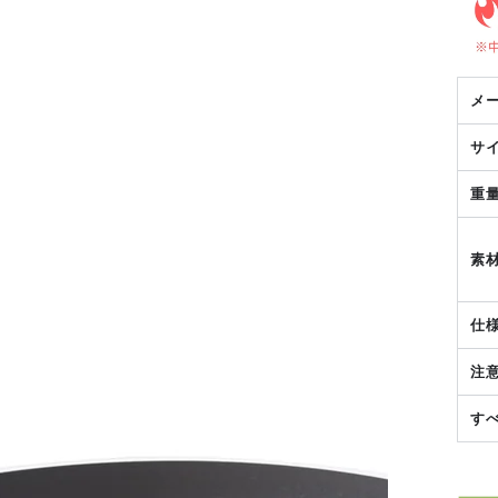
メ
サ
重
素
仕
注
す