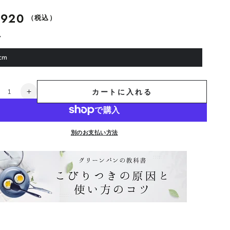
,920
（税込）
ズ
cm
カートに入れる
メ
イ
フ
ラ
別のお支払い方法
ワ
ー
フ
ラ
イ
パ
ン
4cm
24cm
IH