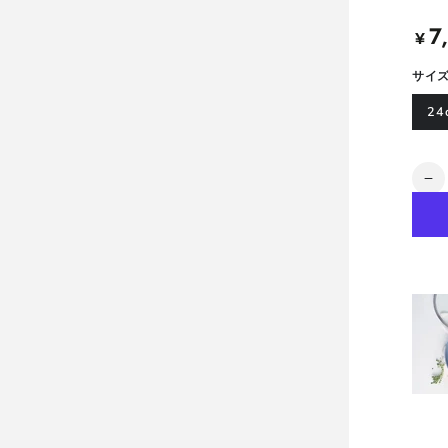
7
定
¥
価
サイ
24
数
メ
量
イ
フ
ラ
ワ
ー
フ
ラ
イ
パ
ン
2
IH