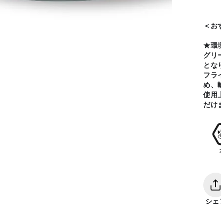
＜お
★環
グリ
とな
フラ
め、
使用
だけ
シェ