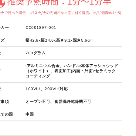
ーカー
CC001897-001
イズ
幅42.6x幅24.6x高さ9.1x深さ5.6cm
量
700グラム
:アルミニウム合金、ハンドル:本体アッシュウッド
材
（ホワイト）、表面加工(内面・外面):セラミック
コーティング
様
100VIH、200VIH対応
意事項
オーブン不可、食器洗浄乾燥機不可
べての国
中国