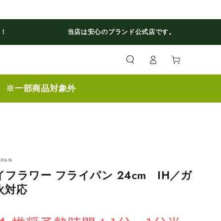
料！
当店は安心のブランド公式店です。
ロ
カ
グ
ー
イ
ト
ン
】 ※一部商品対象外
NPAN
イフラワー フライパン 24cm IH／ガ
火対応