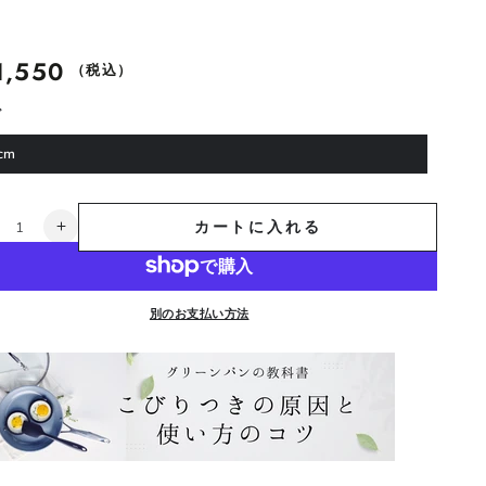
1,550
（税込）
ズ
cm
カートに入れる
ス
ト
ゥ
デ
別のお支払い方法
ィ
オ
フ
ラ
イ
パ
ン