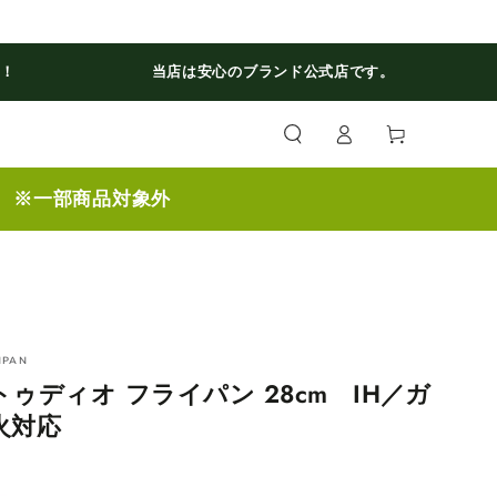
料！
当店は安心のブランド公式店です。
ロ
カ
グ
ー
イ
ト
ン
】 ※一部商品対象外
NPAN
トゥディオ フライパン 28cm IH／ガ
火対応