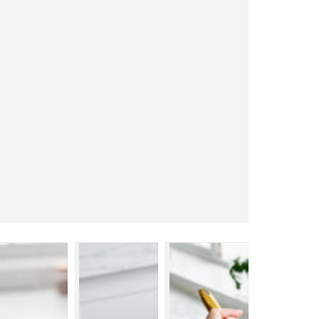
2
IH
／
ガ
ス
火
対
応
の
数
量
を
減
ら
す