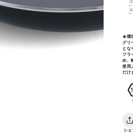
★環
グリ
とな
フラ
x
め、
使用
だけ
シェ