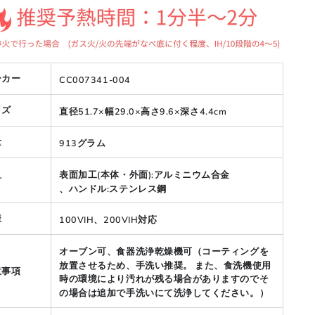
ーカー
CC007341-004
イズ
直径51.7×幅29.0×高さ9.6×深さ4.4cm
量
913グラム
表面加工(本体・外面):アルミニウム合金
材
、ハンドル:ステンレス鋼
様
100VIH、200VIH対応
オーブン可、食器洗浄乾燥機可（コーティングを
放置させるため、手洗い推奨。 また、食洗機使用
意事項
時の環境により汚れが残る場合がありますのでそ
の場合は追加で手洗いにて洗浄してください。）