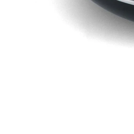
モ
ダ
ー
ル
で
{{
inde
}}
メ
デ
ィ
ア
を
開
く