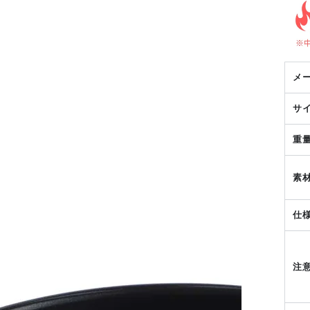
メ
サ
重
素
仕
注