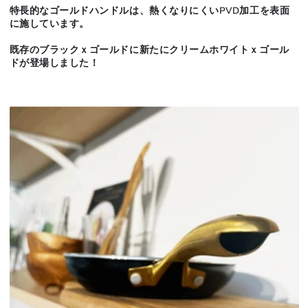
量
量
特長的なゴールドハンドルは、熱くなりにくいPVD加工を表面
を
を
に施しています。
減
増
既存のブラックｘゴールドに新たにクリームホワイトｘゴール
ら
や
ドが登場しました！
す
す