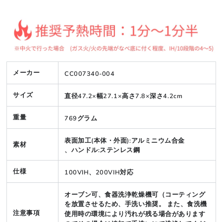
メーカー
CC007340-004
サイズ
直径47.2×幅27.1×高さ7.8×深さ4.2cm
重量
769グラム
表面加工(本体・外面):アルミニウム合金
素材
、ハンドル:ステンレス鋼
仕様
100VIH、200VIH対応
オーブン可、食器洗浄乾燥機可（コーティング
を放置させるため、手洗い推奨。 また、食洗機
注意事項
使用時の環境により汚れが残る場合があります