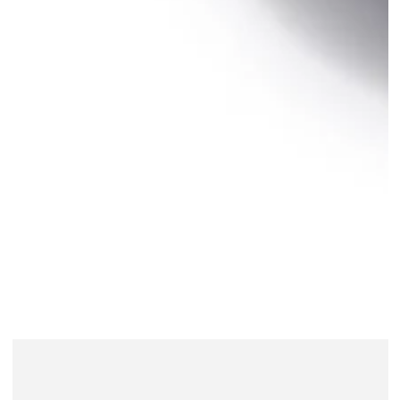
デ
ィ
ア
を
開
く