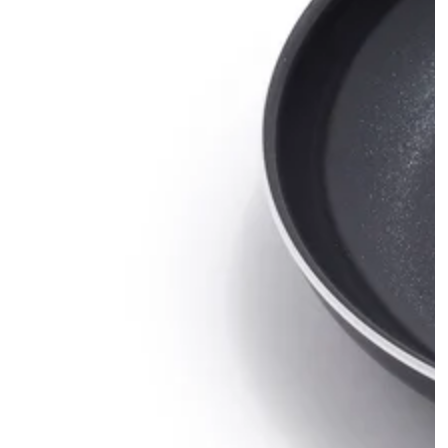
モ
ダ
ー
ル
で
{{
index
}}
メ