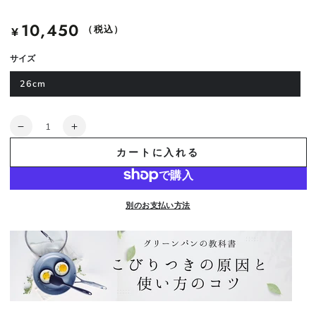
10,450
定
（税込）
¥
価
サイズ
26cm
数
※
※
量
予
予
カートに入れる
約
約
商
商
品：
品：
別のお支払い方法
9
9
月
月
上
上
旬
旬
入
入
荷
荷
※
※