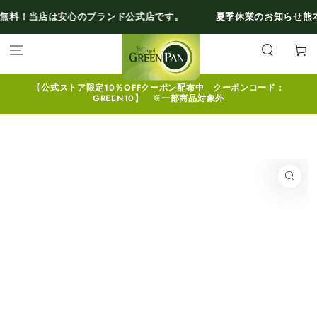
コンテンツにスキ
安心のブランド公式店です。
夏季休業のお知らせ
熊本県地震の影
ップする
カ
ー
ト
【公式ストア限定10％OFFクーポン配布中 クーポンコード：
GREEN10】 ※一部商品対象外
商品の情報にスキッ
プする