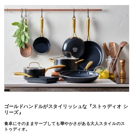
ス
ス
ト
ト
ゥ
ゥ
デ
デ
ィ
ィ
オ
オ
フ
フ
ラ
ラ
イ
イ
パ
パ
ン
ン
26cm
26cm
IH
IH
／
／
ガ
ガ
ス
ス
火
火
ゴールドハンドルがスタイリッシュな『ストゥディオ シ
対
対
リーズ』
応
応
の
の
食卓にそのままサーブしても華やかさがある大人スタイルのス
数
数
トゥディオ。