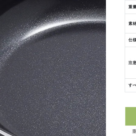
重
素
仕
注
す