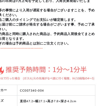
品の出荷は9月上旬を予定しており、入荷次第発送いたしま
等の事情により入荷が遅延する場合がございますことを、予め
承ください。
品ご購入のタイミングでお支払いが確定致します。
お届け前にご請求が発生する場合がございます事、予めご了承
さい。
約商品と同時に購入された商品は、予約商品入荷後全てまとめ
出荷となります。
ぎの場合は予約商品とは別にご注文ください。
----------------------------
ーカー
CC007340-004
イズ
直径47.2×幅27.1×高さ7.8×深さ4.2cm