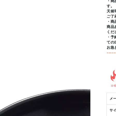
・商
す。
天候
ご了
・商
商品
くだ
・予
ての
お急
-----
メ
サ