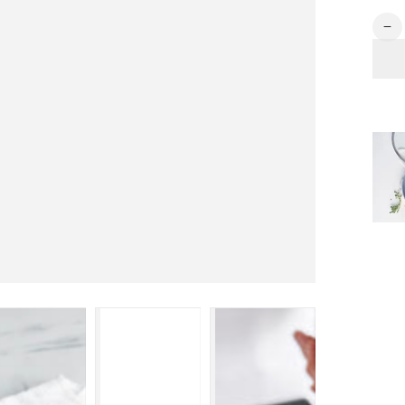
数
※
量
予
約
商
品
9
月
上
旬
入
荷
※
ス
ト
ゥ
デ
ィ
オ
フ