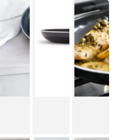
ラ
イ
パ
ン
2
IH
／
ガ
ス
火
対
応
の
数
量
を
減
ら
す