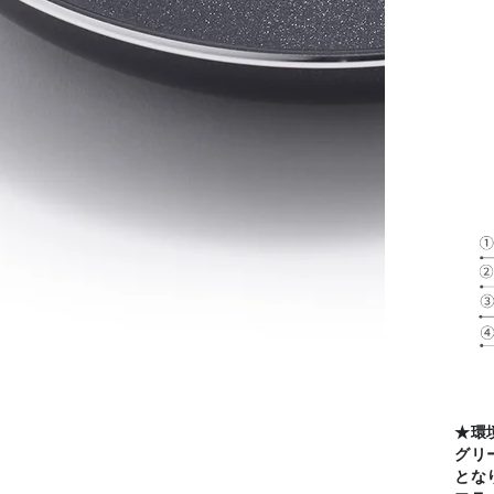
x
★環
グリ
とな