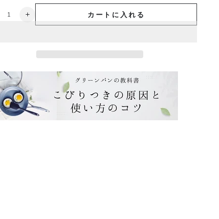
カートに入れる
※
予
約
商
：
品：
9
月
上
旬
入
荷
※
ス
ト
ゥ
デ
ィ
オ
フ