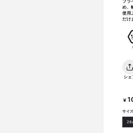
フラ
め、
使用
だけ
シェ
1
定
¥
価
サイ
26