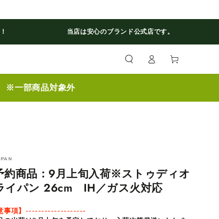
料！
当店は安心のブランド公式店です。
ロ
カ
グ
ー
イ
ト
ン
】 ※一部商品対象外
NPAN
予約商品：9月上旬入荷※ストゥディオ
ライパン 26cm IH／ガス火対応
項】-------------------