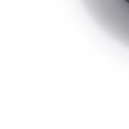
モ
ダ
ー
ル
で
{{
inde
}}
メ
デ
ィ
ア
を
開
く