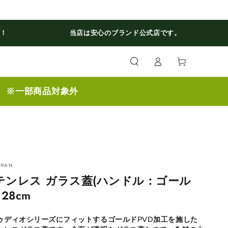
料！
当店は安心のブランド公式店です。
ロ
カ
グ
ー
イ
ト
ン
】 ※一部商品対象外
NPAN
テンレス ガラス蓋(ハンドル：ゴール
 28cm
ゥディオシリーズにフィットするゴールドPVD加工を施した