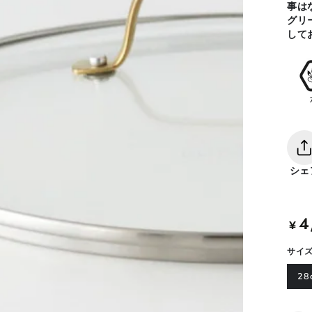
事は
グリ
して
シェ
4
定
¥
価
サイ
28