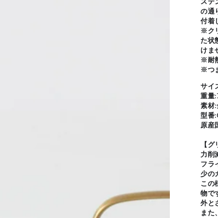
ステ
の通
付着
※ク
た状
けま
※耐
※つ
サイズ
重量:
素材
型番:
原産
【グ
力削
フラ
少の
この
物で
外と
また