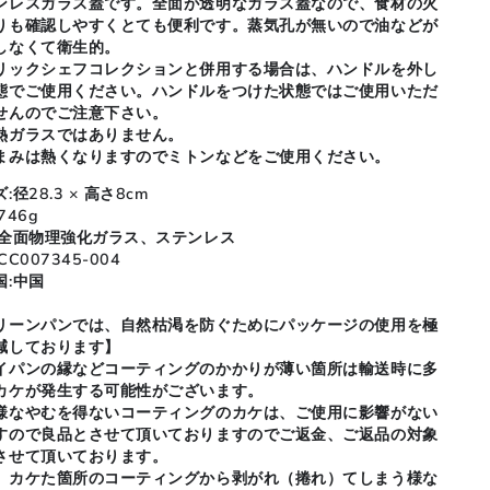
ンレスガラス蓋です。全面が透明なガラス蓋なので、食材の火
りも確認しやすくとても便利です。蒸気孔が無いので油などが
しなくて衛生的。
リックシェフコレクションと併用する場合は、ハンドルを外し
態でご使用ください。ハンドルをつけた状態ではご使用いただ
せんのでご注意下さい。
熱ガラスではありません。
まみは熱くなりますのでミトンなどをご使用ください。
:径28.3 × 高さ8cm
746g
:全面物理強化ガラス、ステンレス
CC007345-004
国:中国
リーンパンでは、自然枯渇を防ぐためにパッケージの使用を極
減しております】
イパンの縁などコーティングのかかりが薄い箇所は輸送時に多
カケが発生する可能性がございます。
様なやむを得ないコーティングのカケは、ご使用に影響がない
すので良品とさせて頂いておりますのでご返金、ご返品の対象
させて頂いております。
、カケた箇所のコーティングから剥がれ（捲れ）てしまう様な