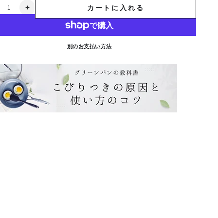
カートに入れる
ス
テ
ン
レ
別のお支払い方法
ス
ガ
ラ
ス
蓋
ハ
(ハ
ン
ド
：
ル：
ゴ
ー
ル
)
ド)
cm
28cm
の
数