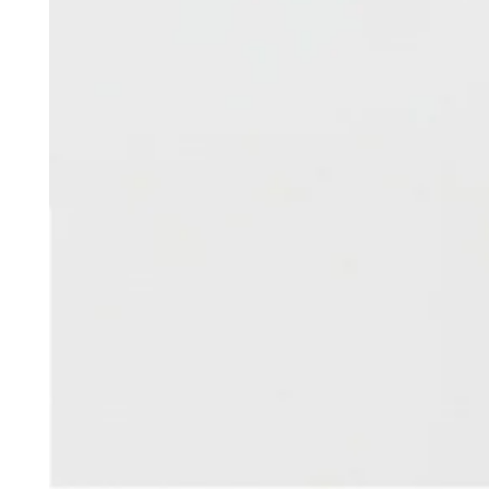
モ
ダ
ー
ル
で
{{
inde
}}
メ
デ
ィ
ア
を
開
く