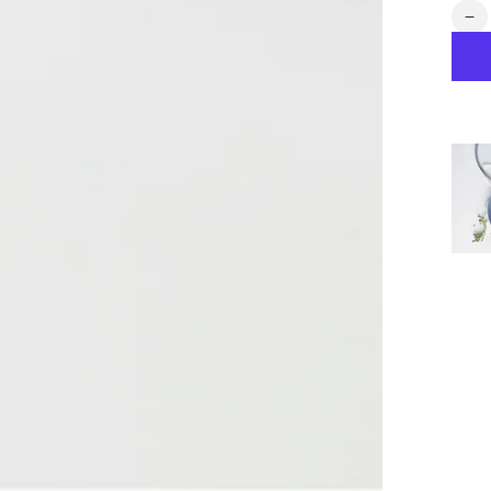
数
ス
量
テ
ン
レ
ス
ガ
ラ
ス
x
蓋
(
ン
ド
ル
ゴ
ー
ル
ド
28
の
数