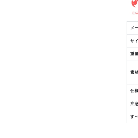
メ
サ
重
素
仕
注
す