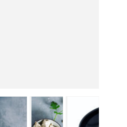
ガ
ス
火
対
応
の
数
量
を
減
ら
す