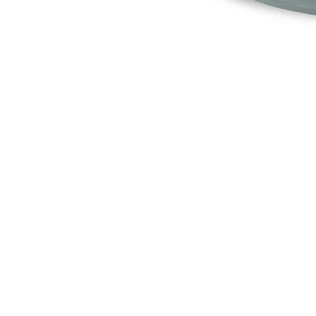
モ
ダ
ー
ル
で
1
メ
デ
ィ
ア
を
開
く