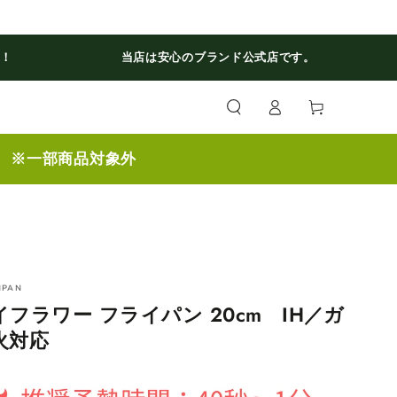
料！
当店は安心のブランド公式店です。
ロ
カ
グ
ー
イ
ト
ン
】 ※一部商品対象外
NPAN
イフラワー フライパン 20cm IH／ガ
火対応