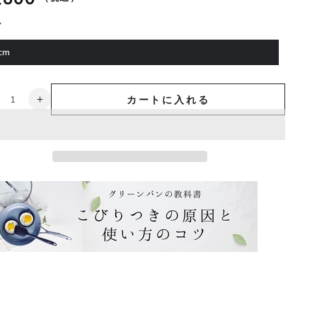
ズ
cm
カートに入れる
メ
イ
フ
ラ
ワ
ー
フ
ラ
イ
パ
ン
0cm
20cm
IH
／