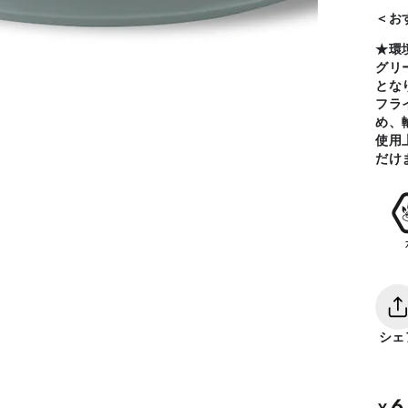
＜お
★環
グリ
とな
フラ
め、
使用
だけ
シェ
6
定