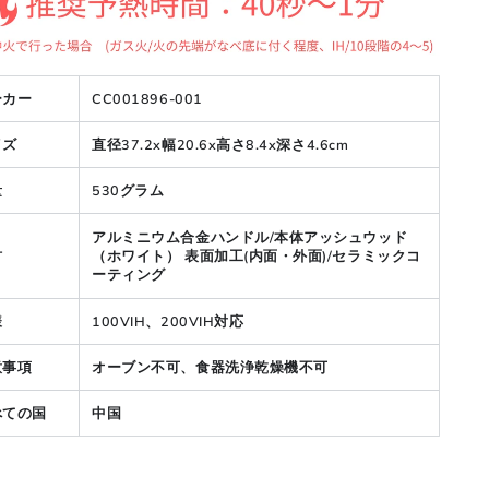
ーカー
CC001896-001
イズ
直径37.2x幅20.6x高さ8.4x深さ4.6cm
量
530グラム
アルミニウム合金ハンドル/本体アッシュウッド
材
（ホワイト） 表面加工(内面・外面)/セラミックコ
ーティング
様
100VIH、200VIH対応
意事項
オーブン不可、食器洗浄乾燥機不可
べての国
中国