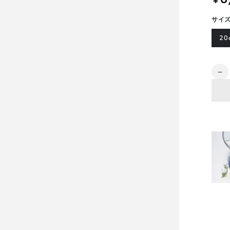
¥
価
サイ
20
数
メ
量
イ
フ
ラ
ワ
ー
フ
ラ
イ
パ
ン
2
IH
／